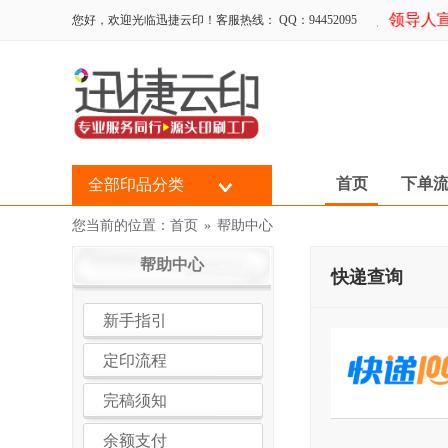
警示拒接：时政类（反动、国家明令禁止类、领导人宣
您好，欢迎光临迅捷云印！客服热线： QQ：94452095
首页
下单
全部印品分类
您当前的位置：
首页
»
帮助中心
帮助中心
快递查询
新手指引
定印流程
完稿须知
余额支付