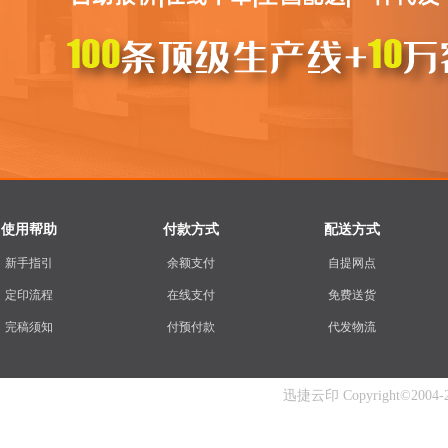
使用帮助
付款方式
配送方式
新手指引
余额支付
自提网点
定印流程
在线支付
免费送货
完稿须知
付预付款
代发物流
迅捷云印 Copyright©2004-202