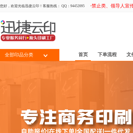
警示拒接：时政类（反动、国家明令禁止类、领导人宣传产
您好，欢迎光临迅捷云印！客服热线： QQ：94452095
首页
下单流程
文
全部印品分类