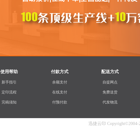
使用帮助
付款方式
配送方式
新手指引
余额支付
自提网点
定印流程
在线支付
免费送货
完稿须知
付预付款
代发物流
迅捷云印 Copyright©2004-202