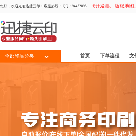
（六合彩、充值提现、高额回报）、办证、代开发票、版权地图
您好，欢迎光临迅捷云印！客服热线： QQ：94452095
首页
下单流程
文
全部印品分类